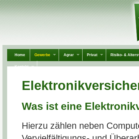
Home
Gewerbe
Agrar
Privat
Risiko- & Alter
Kontakt
Elektronikversich
Was ist eine Elektroni
Hierzu zählen neben Compute
Vervielfältigungs- und Überar