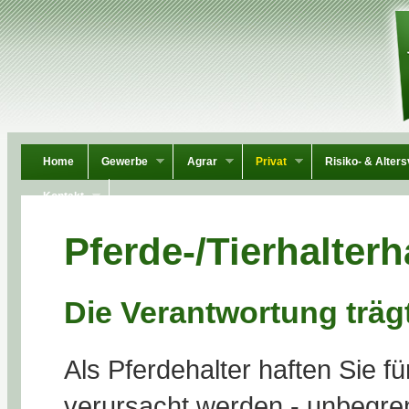
Home
Gewerbe
Agrar
Privat
Risiko- & Alter
Kontakt
Pferde-/Tierhalterh
Die Verantwortung träg
Als Pferdehalter haften Sie fü
verursacht werden - unbegre